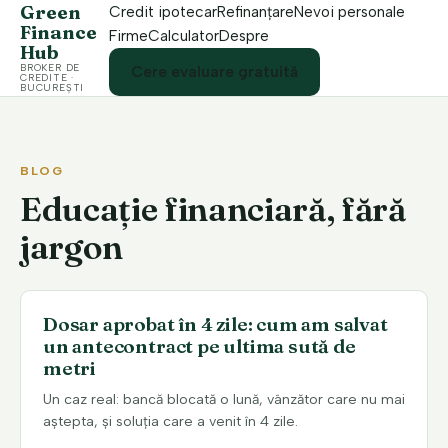
Green
Credit ipotecar
Refinanțare
Nevoi personale
Finance
Firme
Calculator
Despre
Hub
BROKER DE
Cere evaluare gratuită
CREDITE ·
BUCUREȘTI
BLOG
Educație financiară, fără
jargon
Dosar aprobat în 4 zile: cum am salvat
un antecontract pe ultima sută de
metri
Un caz real: bancă blocată o lună, vânzător care nu mai
aștepta, și soluția care a venit în 4 zile.